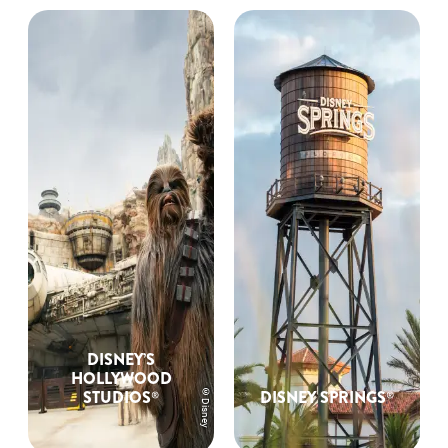
DISNEY’S
HOLLYWOOD
©Disney
STUDIOS®
DISNEY SPRINGS®