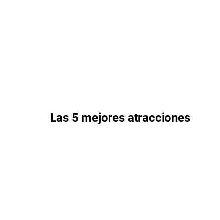
ACCEDER A RECORRIDO VIRTUAL
Las 5 mejores atracciones
1
Guardians of the Galaxy: Cosmic
Rewind
Esta nueva y emocionante montaña rusa para toda la familia
es tan grandiosa y divertida como las películas más
taquilleras.