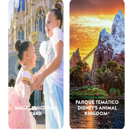
PARQUE TEMÁTICO
MAGIC KINGDOM®
DISNEY’S ANIMAL
PARK
KINGDOM®