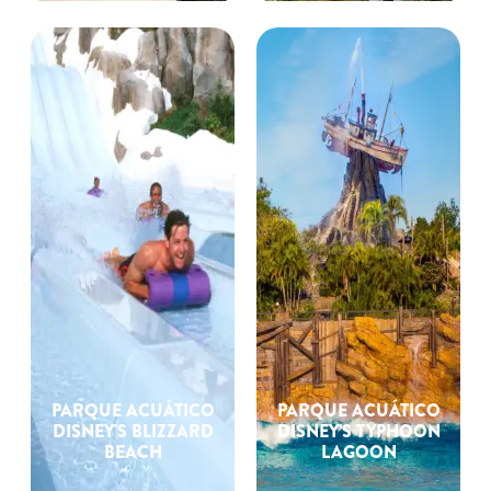
PARQUE ACUÁTICO
PARQUE ACUÁTICO
DISNEY'S BLIZZARD
DISNEY’S TYPHOON
BEACH
LAGOON