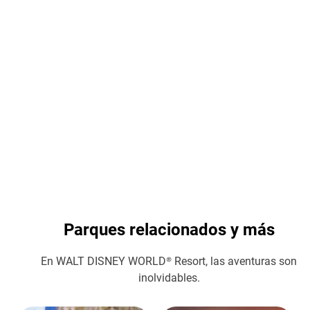
Cambio de Acompañante
Avísale a un miembro del equipo que necesitas usar el cambio
de acompañante para que puedan ayudarte si tienes niños
pequeños o alguien con necesidades especiales. Una persona
esperará en un área designada con quien no va a subir,
mientras la otra disfruta la atracción. Luego, simplemente se
turnan para subir sin hacer la fila de nuevo.
Parques relacionados y más
En WALT DISNEY WORLD® Resort, las aventuras son
inolvidables.