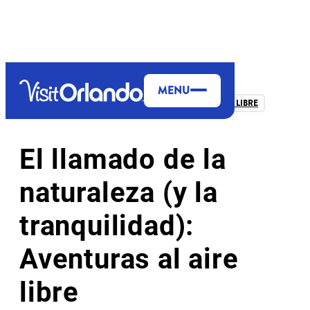
top-anchor
top-anchor
MENU
MÁS PARA EXPLORAR
NATURALEZA Y AIRE LIBRE
El llamado de la
naturaleza (y la
tranquilidad):
Aventuras al aire
libre